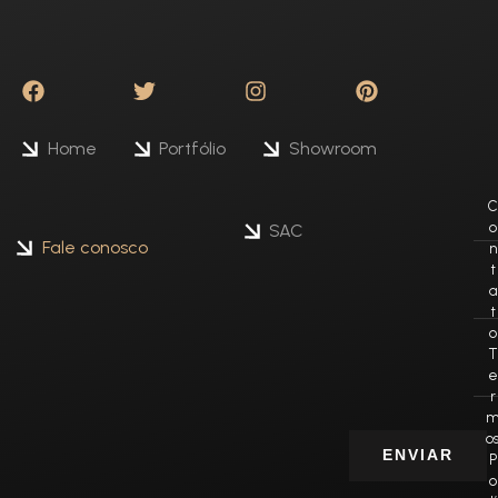
Home
Portfólio
Showroom
C
o
SAC
Fale conosco
n
t
a
t
o
T
e
r
o
ENVIAR
P
o