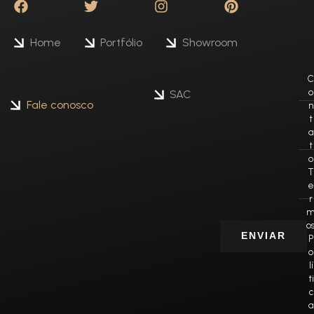
Home
Portfólio
Showroom
C
o
SAC
Fale conosco
n
t
a
t
o
T
e
r
o
ENVIAR
P
o
lí
ti
c
a