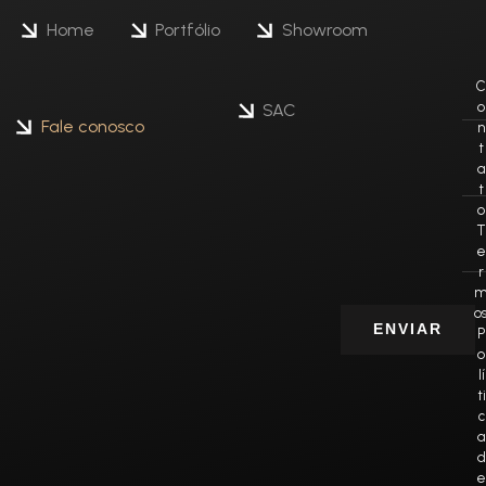
Home
Portfólio
Showroom
C
o
SAC
Fale conosco
n
t
a
t
o
T
e
r
o
ENVIAR
P
o
lí
ti
c
a
d